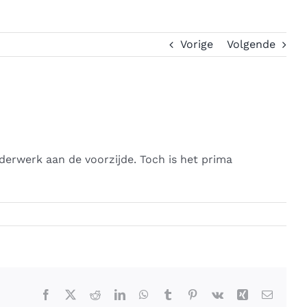
Vorige
Volgende
lderwerk aan de voorzijde. Toch is het prima
Facebook
X
Reddit
LinkedIn
WhatsApp
Tumblr
Pinterest
Vk
Xing
E-
mail